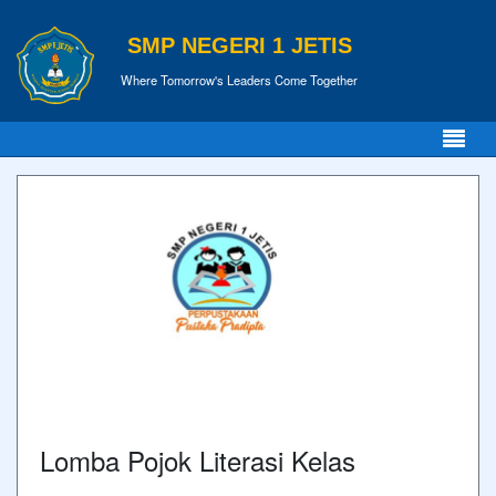
SMP NEGERI 1 JETIS
Where Tomorrow's Leaders Come Together
Lomba Pojok Literasi Kelas